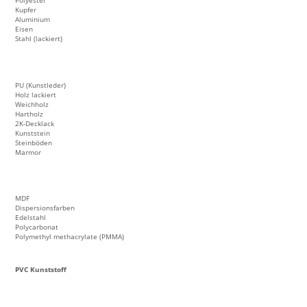
Kupfer
Aluminium
Eisen
Stahl (lackiert)
PU (Kunstleder)
Holz lackiert
Weichholz
Hartholz
2K-Decklack
Kunststein
Steinböden
Marmor
MDF
Dispersionsfarben
Edelstahl
Polycarbonat
Polymethyl methacrylate (PMMA)
PVC Kunststoff